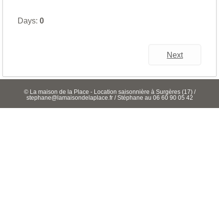
Days:
0
Next
© La maison de la Place - Location saisonnière à Surgères (17) /
stephane@lamaisondelaplace.fr / Stéphane au 06 60 90 05 42