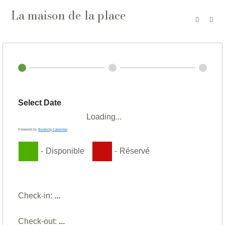
Skip
La maison de la place
to
content
Select Date
Loading...
Powered by
Booking Calendar
-
Disponible
-
Réservé
Check-in:
...
Check-out:
...